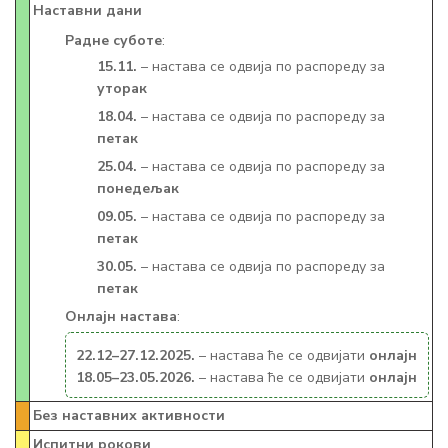
Наставни дани
Радне суботе
:
15.11.
– настава се одвија по распореду за
уторак
18.04.
– настава се одвија по распореду за
петак
25.04.
– настава се одвија по распореду за
понедељак
09.05.
– настава се одвија по распореду за
петак
30.05.
– настава се одвија по распореду за
петак
Онлајн настава
:
22.12–27.12.2025.
– настава ће се одвијати
онлајн
18.05–23.05.2026.
– настава ће се одвијати
онлајн
Без наставних активности
Испитни рокови