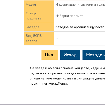
Модул
Информациони системи и техно
Статус
Изборни предмет
предмета
Катедра
Катедра за организацију посло
Број ЕСПБ
5
бодова
Циљ
Исход
Методе 
Да уведе и објасни основне концепте, идеје и
одлучивања при анализи динамичког понашања 
опише начине моделирања и симулације динами
практичног коришћења.