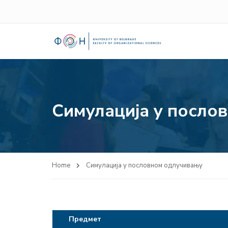
Симулација у посло
Home
Симулација у пословном одлучивању
Предмет