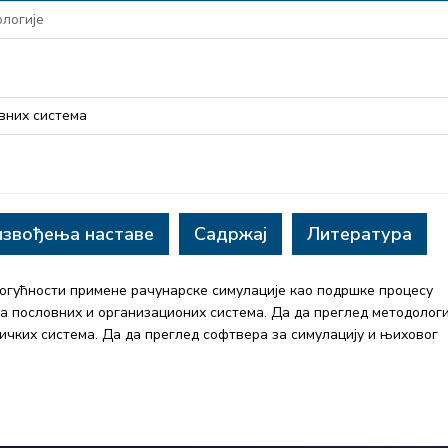
логије
вних система
извођења наставе
Садржај
Литература
 могућности примене рачунарске симулације као подршке процесу
пословних и организационих система. Да да преглед методологи
чких система. Да да преглед софтвера за симулацију и њиховог