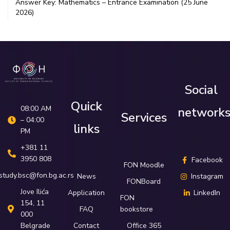
Answer Key: Mathematics – Entrance Examination (25 June
2026)
Social
Quick
08:00 AM
network
Services
– 04:00
links
PM
+381 11
3950 808
Facebook
FON Moodle
study.bsc@fon.bg.ac.rs
News
Instagram
FONBoard
Јove Ilića
Application
LinkedIn
FON
154, 11
FAQ
bookstore
000
Belgrade
Contact
Office 365