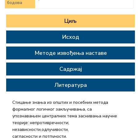
бодова
Циљ
Исход
Методе извођења наставе
Садржај
Литература
Стицање знања из општих и посебних метода
формалног логичког закључивања, са
упознавањем централних тема заснивања научне
теорије: непротивречности,
независности,одлучивости,
сагласности и потпуности.