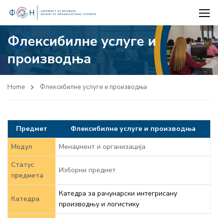
Флексибилне услуге и
производња
Home
Флексибилне услуге и производња
Предмет
Флексибилне услуге и производња
Модул
Менаџмент и организација
Статус
Изборни предмет
предмета
Катедра за рачунарски интегрисану
Катедра
производњу и логистику