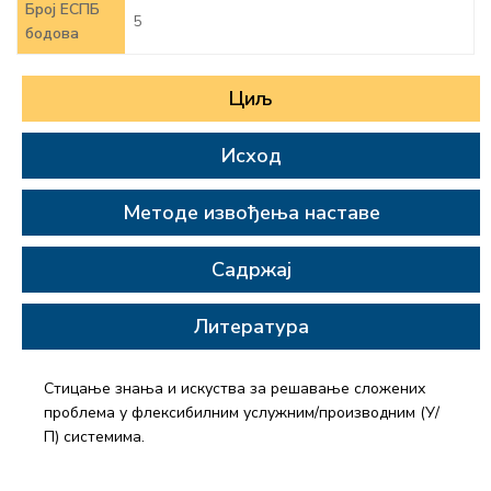
Број ЕСПБ
5
бодова
Циљ
Исход
Методе извођења наставе
Садржај
Литература
Стицање знања и искуства за решавање сложених
проблема у флексибилним услужним/производним (У/
П) системима.