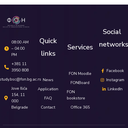
Social
Quick
08:00 AM
network
Services
– 04:00
links
PM
+381 11
3950 808
Facebook
FON Moodle
study.bsc@fon.bg.ac.rs
News
Instagram
FONBoard
Јove Ilića
Application
LinkedIn
FON
154, 11
FAQ
bookstore
000
Belgrade
Contact
Office 365