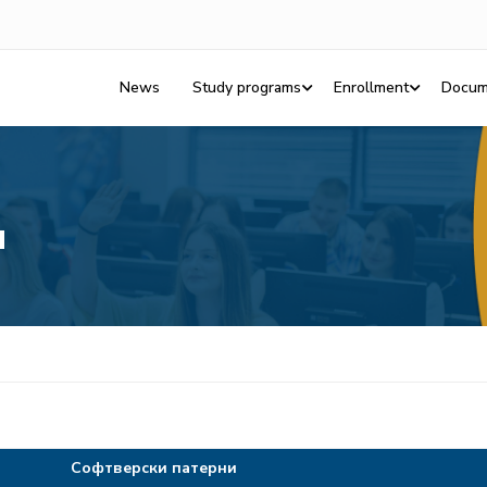
News
Study programs
Enrollment
Docum
и
Софтверски патерни