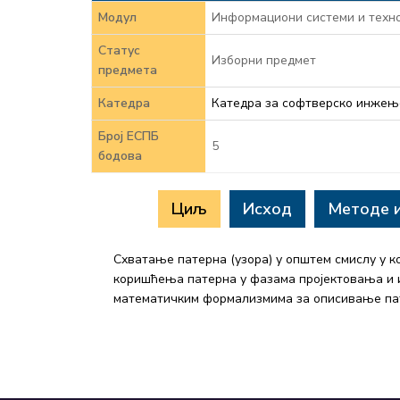
Модул
Информациони системи и техно
Статус
Изборни предмет
предмета
Катедра
Катедра за софтверско инжењ
Број ЕСПБ
5
бодова
Циљ
Исход
Методе 
Схватање патерна (узора) у општем смислу у к
коришћења патерна у фазама пројектовања и и
математичким формализмима за описивање па