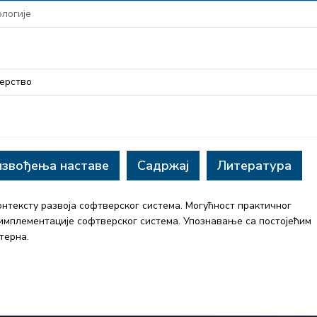
логије
ерство
извођења наставе
Садржај
Литература
онтексту развоја софтверског система. Могућност практичног
мплементације софтверског система. Упознавање са постојећим
терна.