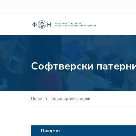
Софтверски патерн
Home
Софтверски патерни
Предмет