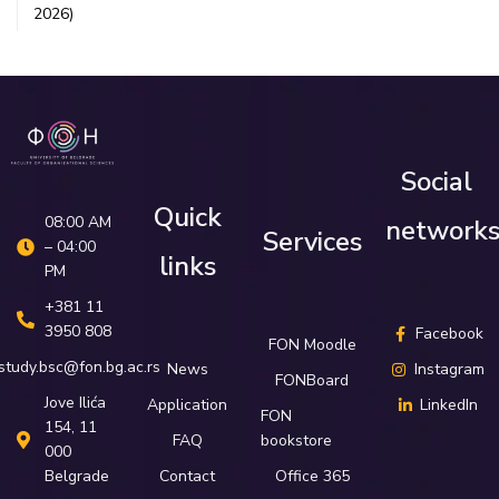
2026)
Social
Quick
08:00 AM
network
Services
– 04:00
links
PM
+381 11
3950 808
Facebook
FON Moodle
study.bsc@fon.bg.ac.rs
News
Instagram
FONBoard
Јove Ilića
Application
LinkedIn
FON
154, 11
FAQ
bookstore
000
Belgrade
Contact
Office 365