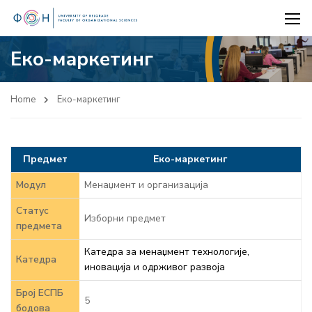
Еко-маркетинг
Home
Еко-маркетинг
Предмет
Еко-маркетинг
Модул
Менаџмент и организација
Статус
Изборни предмет
предмета
Катедра за менаџмент технологије,
Катедра
иновација и одрживог развоја
Број ЕСПБ
5
бодова