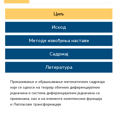
Циљ
Исход
Методе извођења наставе
Садржај
Литература
Приказивање и објашњавање математичких садржаја
који се односе на теорију обичних диференцијалних
једначина и система диференцијалних једначина са
применама, као и на елементе комплексних функција
и Лапласове трансформације.