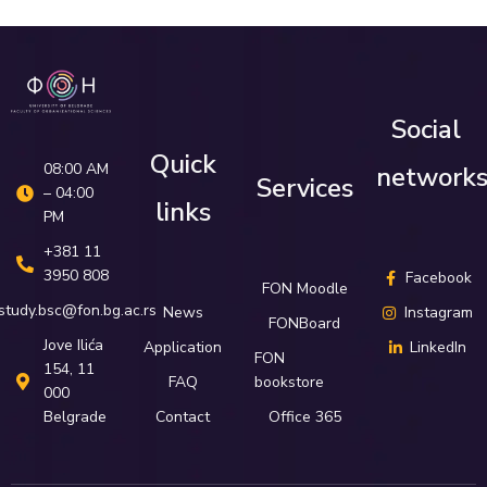
Social
Quick
08:00 AM
network
Services
– 04:00
links
PM
+381 11
3950 808
Facebook
FON Moodle
study.bsc@fon.bg.ac.rs
News
Instagram
FONBoard
Јove Ilića
Application
LinkedIn
FON
154, 11
FAQ
bookstore
000
Belgrade
Contact
Office 365