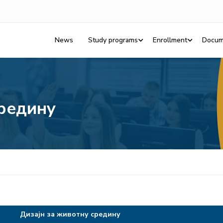
News
Study programs
Enrollment
Docum
средину
Дизајн за животну средину