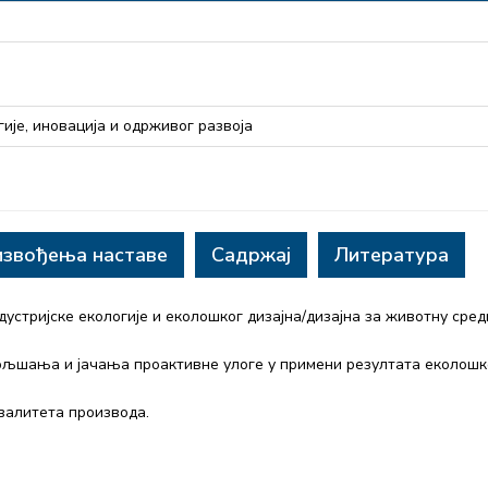
ије, иновација и одрживог развоја
извођења наставе
Садржај
Литература
устријске екологије и еколошког дизајна/дизајна за животну сред
ољшања и јачања проактивне улоге у примени резултата еколошк
валитета производа.