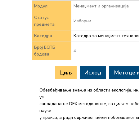
Модул
Менаџмент и организација
Статус
Изборни
предмета
Катедра
Катедра за менаџмент технолог
Број ЕСПБ
4
бодова
Циљ
Исход
Методе 
Обезбеђивање знања из области екологије, инд
уз
савладавање DFX методологије, са циљем поб
науке
у пракси, а ради одрживог и/или побољшаног к