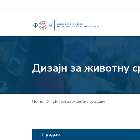
Дизајн за животну 
Home
Дизајн за животну средину
Предмет