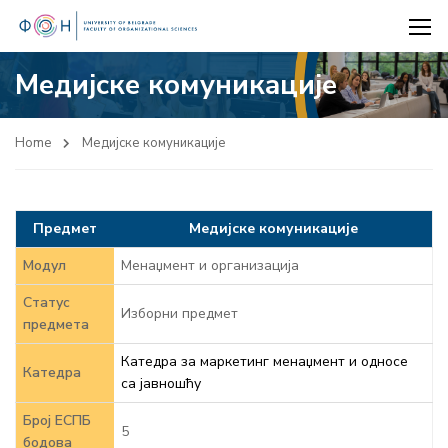
Медијске комуникације
Home
Медијске комуникације
Предмет
Медијске комуникације
Модул
Менаџмент и организација
Статус
Изборни предмет
предмета
Катедра за маркетинг менаџмент и односе
Катедра
са јавношћу
Број ЕСПБ
5
бодова