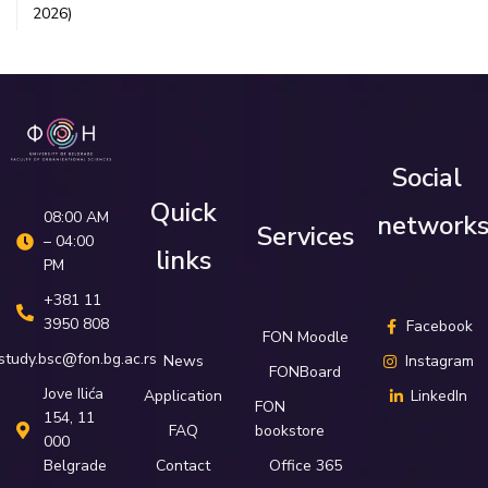
2026)
Social
Quick
08:00 AM
network
Services
– 04:00
links
PM
+381 11
3950 808
Facebook
FON Moodle
study.bsc@fon.bg.ac.rs
News
Instagram
FONBoard
Јove Ilića
Application
LinkedIn
FON
154, 11
FAQ
bookstore
000
Belgrade
Contact
Office 365