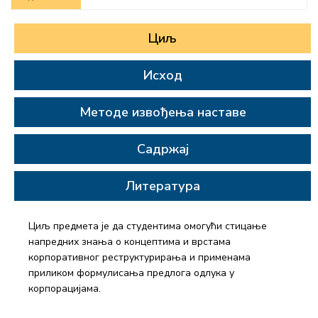
Циљ
Исход
Методе извођења наставе
Садржај
Литература
Циљ предмета је да студентима омогући стицање
напредних знања о концептима и врстама
корпоративног реструктурирања и применама
приликом формулисања предлога одлука у
корпорацијама.