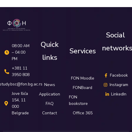
Social
Quick
08:00 AM
network
Services
– 04:00
links
PM
+381 11
3950 808
Facebook
FON Moodle
study.bsc@fon.bg.ac.rs
News
Instagram
FONBoard
Јove Ilića
Application
LinkedIn
FON
154, 11
FAQ
bookstore
000
Belgrade
Contact
Office 365