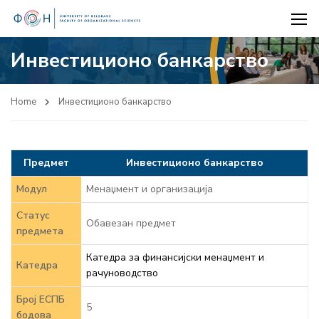
Инвестиционо банкарство
Home
Инвестиционо банкарство
Предмет
Инвестиционо банкарство
Модул
Менаџмент и организација
Статус
Обавезан предмет
предмета
Катедра за финансијски менаџмент и
Катедра
рачуноводство
Број ЕСПБ
5
бодова