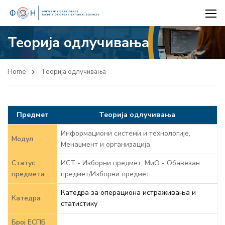
Теорија одлучивања
Home
Теорија одлучивања
Предмет
Теорија одлучивања
Информациони системи и технологије,
Модул
Менаџмент и организација
Статус
ИСТ - Изборни предмет, МиО - Обавезан
предмета
предмет/Изборни предмет
Катедра за операциона истраживања и
Катедра
статистику
Број ЕСПБ