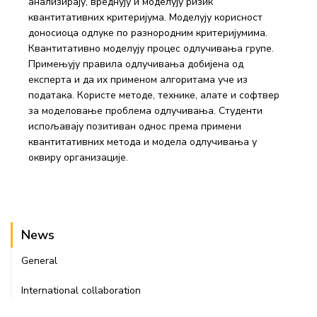
анализирају, вреднују и моделују ризик
квантитативних критеријума. Моделују корисност
доносиоца одлуке по разнородним критеријумима.
Квантитативно моделују процес одлучивања групе.
Примењују правила одлучивања добијена од
експерта и да их применом алгоритама уче из
података. Користе методе, технике, алате и софтвер
за моделовање проблема одлучивања. Студенти
испољавају позитиван однос према примени
квантитативних метода и модела одлучивања у
оквиру организације.
News
General
International collaboration