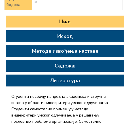
5
бодова
Циљ
Исход
Методе извођења наставе
Садржај
Литература
Студенти поседују напредна академска и стручна
знања у области вишекритеријумског одлучивања.
Студенти самостално примењују методе
вишекритеријумског одлучивања у решавању
пословних проблема организације. Самостално