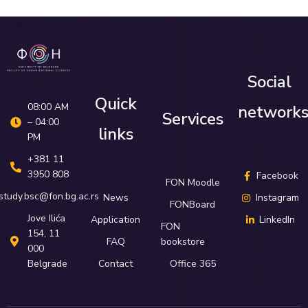
Social
Quick
08:00 AM
network
Services
– 04:00
links
PM
+381 11
3950 808
Facebook
FON Moodle
study.bsc@fon.bg.ac.rs
News
Instagram
FONBoard
Јove Ilića
Application
LinkedIn
FON
154, 11
FAQ
bookstore
000
Belgrade
Contact
Office 365