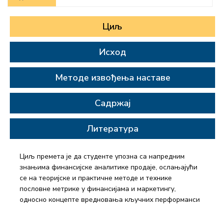
Циљ
Исход
Методе извођења наставе
Садржај
Литература
Циљ премета је да студенте упозна са напредним
знањима финансијске аналитике продаје, ослањајући
се на теоријске и практичне методе и технике
пословне метрике у финансијама и маркетингу,
односно концепте вредновања кључних перформанси