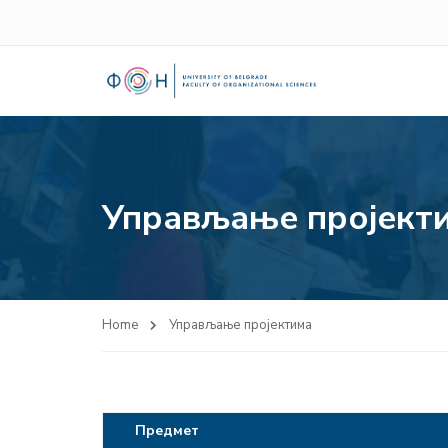
Управљање пројект
Home
Управљање пројектима
Предмет