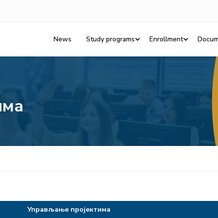
News
Study programs
Enrollment
Docum
има
Управљање пројектима