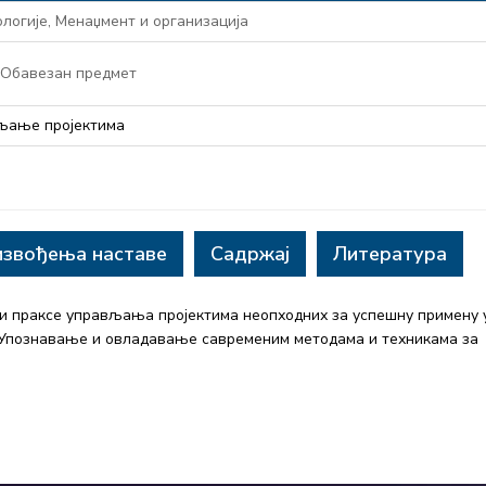
логије, Менаџмент и организација
 Обавезан предмет
вљање пројектима
извођења наставе
Садржај
Литература
 и праксе управљања пројектима неопходних за успешну примену 
. Упознавање и овладавање савременим методама и техникама за