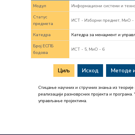
Модул
Информациони системи и техно
Статус
ИСТ - Изборни предмет, МиО -
предмета
Катедра
Катедра за менаџмент и упра
Број ЕСПБ
ИСТ - 5, MиО - 6
бодова
Циљ
Исход
Методе 
Стицање научних и стручних знања из теорије
реализацији разноврсних пројекта и програма
управљање пројектима.