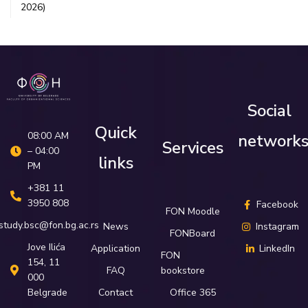
2026)
Social
Quick
08:00 AM
network
Services
– 04:00
links
PM
+381 11
3950 808
Facebook
FON Moodle
study.bsc@fon.bg.ac.rs
News
Instagram
FONBoard
Јove Ilića
Application
LinkedIn
FON
154, 11
FAQ
bookstore
000
Belgrade
Contact
Office 365