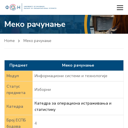
Меко рачунање
Home
Меко рачунање
Предмет
Меко рачунање
Модул
Информациони системи и технологије
Статус
Изборни
предмета
Катедра за операциона истраживања и
Катедра
статистику
Број ЕСПБ
4
бодова