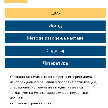
Циљ
Исход
Методе извођења наставе
Садржај
Литература
Упознавање студената са савременим приступима
меког рачунања у решавању проблема оптимизације,
операционих истраживања и одлучивања са
нагласнком на методе фази скупова, неуронских
мрежа и
еволуционог рачунарства.