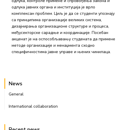
одлука, контроле примене и спровођења закона и
одлука јавних органа и институција је врло
комплексан проблем. Циљ је да се студенти упознају
са принципима организације великих система,
дизајнирања организационе структуре и процеса,
међусекторске сарадње и координације. Посебан
акценат је на оспособљавању студената да примене
методе организације и менаџмента сходно
специфичностима јавне управе и њених чинилаца.
News
General
International collaboration
Recent news