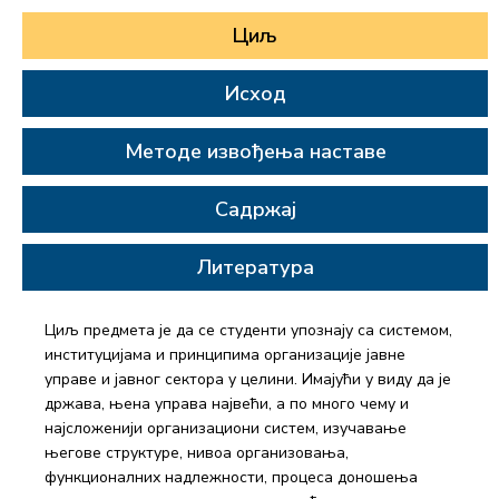
Циљ
Исход
Методе извођења наставе
Садржај
Литература
Циљ предмета је да се студенти упознају са системом,
институцијама и принципима организације јавне
управе и јавног сектора у целини. Имајући у виду да је
држава, њена управа највећи, а по много чему и
најсложенији организациони систем, изучавање
његове структуре, нивоа организовања,
функционалних надлежности, процеса доношења