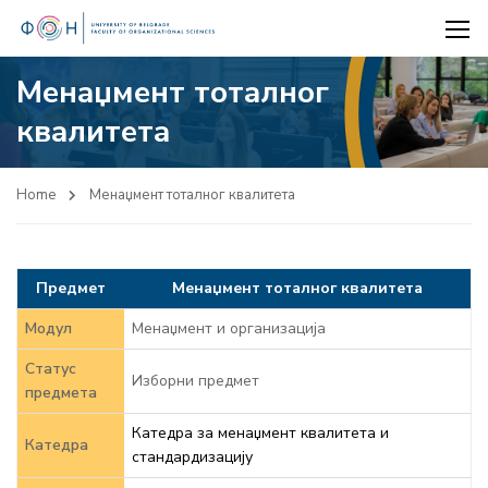
Менаџмент тоталног
квалитета
Home
Менаџмент тоталног квалитета
Предмет
Менаџмент тоталног квалитета
Модул
Менаџмент и организација
Статус
Изборни предмет
предмета
Катедра за менаџмент квалитета и
Катедра
стандардизацију