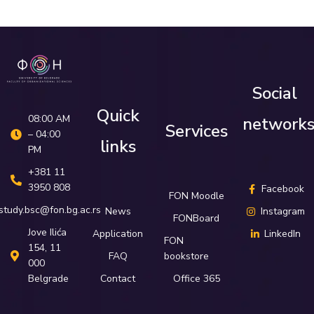
Social
Quick
08:00 AM
network
Services
– 04:00
links
PM
+381 11
3950 808
Facebook
FON Moodle
study.bsc@fon.bg.ac.rs
News
Instagram
FONBoard
Јove Ilića
Application
LinkedIn
FON
154, 11
FAQ
bookstore
000
Belgrade
Contact
Office 365