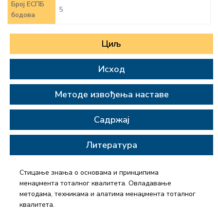
Број ЕСПБ
5
бодова
Циљ
Исход
Методе извођења наставе
Садржај
Литература
Стицање знања о основама и принципима
менаџмента тоталног квалитета. Овладавање
методама, техникама и алатима менаџмента тоталног
квалитета.