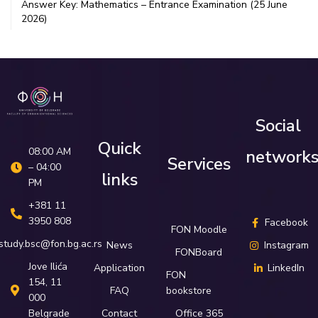
Answer Key: Mathematics – Entrance Examination (25 June
2026)
Social
Quick
08:00 AM
network
Services
– 04:00
links
PM
+381 11
3950 808
Facebook
FON Moodle
study.bsc@fon.bg.ac.rs
News
Instagram
FONBoard
Јove Ilića
Application
LinkedIn
FON
154, 11
FAQ
bookstore
000
Belgrade
Contact
Office 365