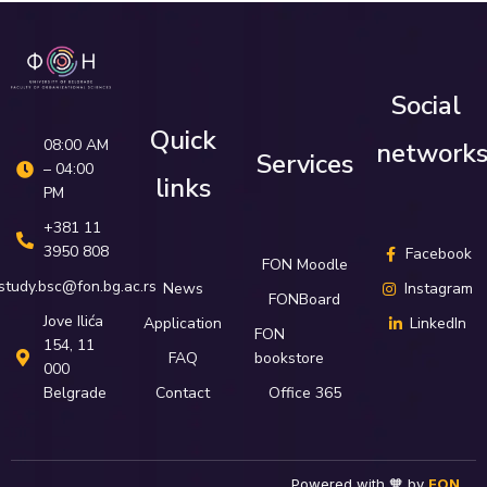
Social
Quick
08:00 AM
network
Services
– 04:00
links
PM
+381 11
3950 808
Facebook
FON Moodle
study.bsc@fon.bg.ac.rs
News
Instagram
FONBoard
Јove Ilića
Application
LinkedIn
FON
154, 11
FAQ
bookstore
000
Belgrade
Contact
Office 365
Powered with 🧡 by
FON