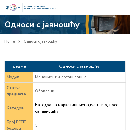
Односи с јавношћу
Home
Односи с јавношћу
Предмет
Односи с јавношћу
Модул
Менаџмент и организација
Статус
Обавезни
предмета
Катедра за маркетинг менаџмент и односе
Катедра
са јавношћу
Број ЕСПБ
5
бодова