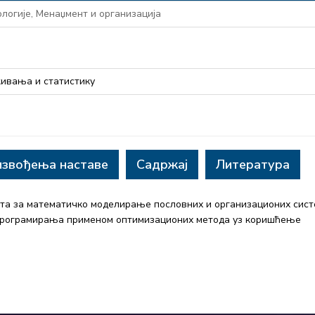
логије, Менаџмент и организација
ивања и статистику
извођења наставе
Садржај
Литература
та за математичко моделирање пословних и организационих сис
програмирања применом оптимизационих метода уз коришћење