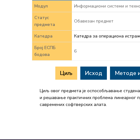
Модул
Информациони системи и техно
Статус
Обавезан предмет
предмета
Катедра
Катедра за операциона истраж
Број ЕСПБ
6
бодова
Циљ
Исход
Методе 
Циљ овог предмета је оспособљавање студена
и решавање практичних проблема линеарног 
савремених софтверских алата.