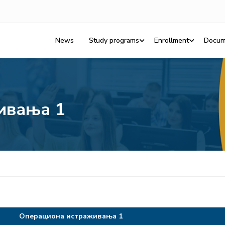
News
Study programs
Enrollment
Docum
ивања 1
Операциона истраживања 1