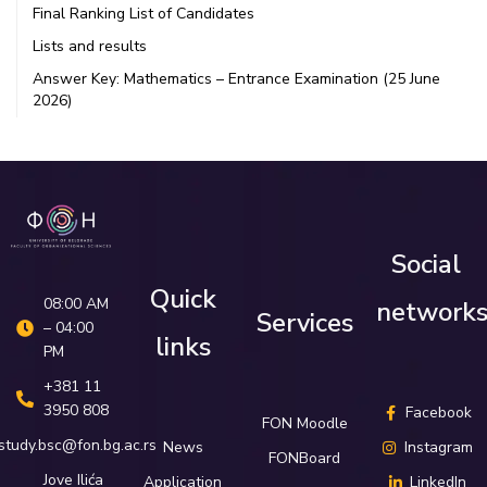
Final Ranking List of Candidates
Lists and results
Answer Key: Mathematics – Entrance Examination (25 June
2026)
Social
Quick
08:00 AM
network
Services
– 04:00
links
PM
+381 11
3950 808
Facebook
FON Moodle
study.bsc@fon.bg.ac.rs
News
Instagram
FONBoard
Јove Ilića
Application
LinkedIn