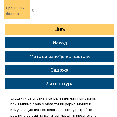
Број ЕСПБ
6
бодова
Циљ
Исход
Методе извођења наставе
Садржај
Литература
Студенти се упознају са релевантним појмовима,
принципима рада у области информационих и
комуникационих технологија и стичу потребне
вештине за рад на рачунарима. Циљ предмета је