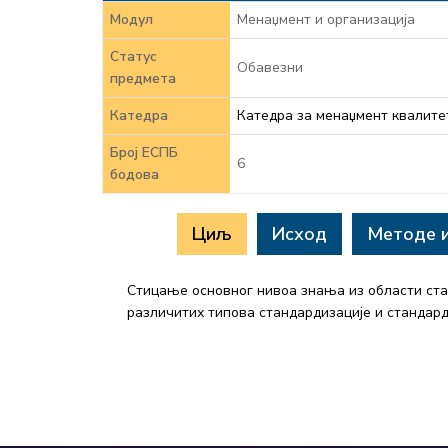
Модул
Менаџмент и организација
Статус
Обавезни
предмета
Катедра
Катедра за менаџмент квалите
Број ЕСПБ
6
бодова
Циљ
Исход
Методе 
Стицање основног нивоа знања из области стан
различитих типова стандардизације и стандар