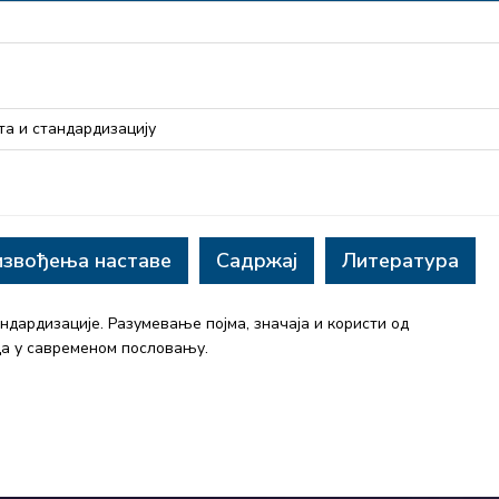
та и стандардизацију
извођења наставе
Садржај
Литература
дардизације. Разумевање појма, значаја и користи од
да у савременом пословању.