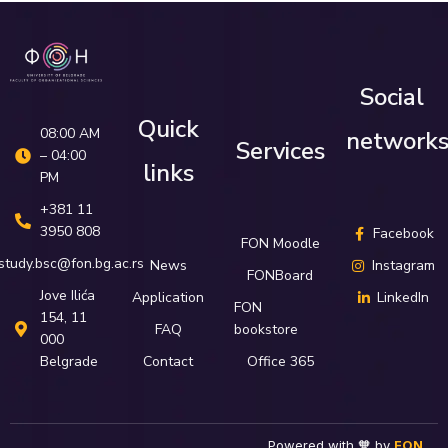
Social
Quick
08:00 AM
network
Services
– 04:00
links
PM
+381 11
3950 808
Facebook
FON Moodle
study.bsc@fon.bg.ac.rs
News
Instagram
FONBoard
Јove Ilića
Application
LinkedIn
FON
154, 11
FAQ
bookstore
000
Belgrade
Contact
Office 365
Powered with 🧡 by
FON