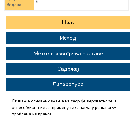
6
бодова
Циљ
Исход
Методе извођења наставе
Садржај
Литература
Стицање основних знања из теорије вероватноће и
оспособљавање за примену тих знања у решавању
проблема из праксе.