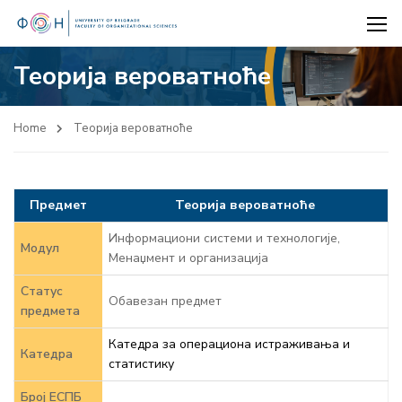
Теорија вероватноће
Home
Теорија вероватноће
Предмет
Теорија вероватноће
Информациони системи и технологије,
Модул
Менаџмент и организација
Статус
Обавезан предмет
предмета
Катедра за операциона истраживања и
Катедра
статистику
Број ЕСПБ