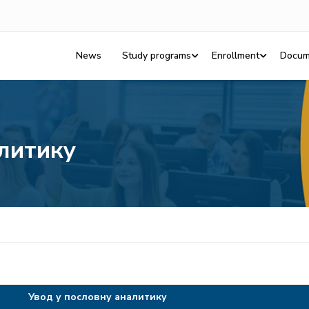
News
Study programs
Enrollment
Docum
алитику
Увод у пословну аналитику