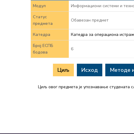
Модул
Информациони системи и техно
Статус
Обавезан предмет
предмета
Катедра
Катедра за операциона истраж
Број ЕСПБ
6
бодова
Циљ
Исход
Методе 
Циљ овог предмета је упознавање студената са