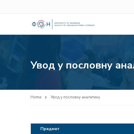
Увод у пословну ан
Home
Увод у пословну аналитику
Предмет