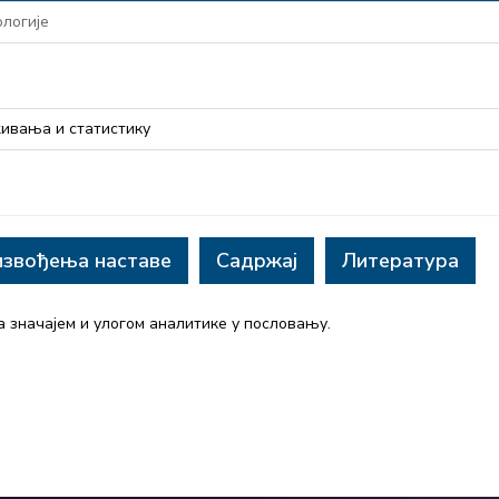
логије
ивања и статистику
извођења наставе
Садржај
Литература
 значајем и улогом аналитике у пословању.