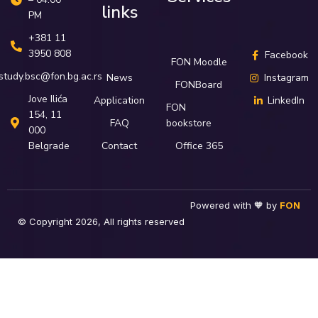
links
PM
+381 11
3950 808
Facebook
FON Moodle
study.bsc@fon.bg.ac.rs
News
Instagram
FONBoard
Јove Ilića
Application
LinkedIn
FON
154, 11
FAQ
bookstore
000
Belgrade
Contact
Office 365
Powered with 🧡 by
FON
© Copyright 2026, All rights reserved