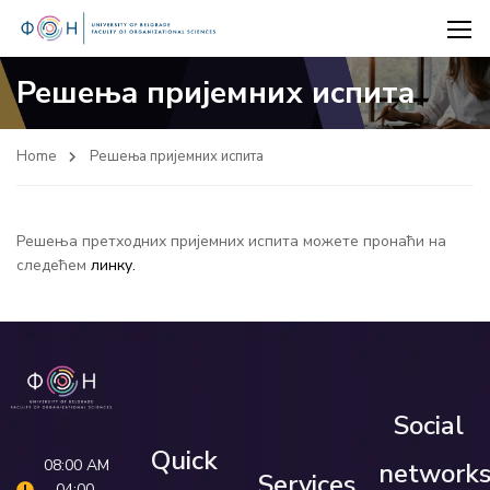
Решења пријемних испита
Home
Решења пријемних испита
Решења претходних пријемних испита можете пронаћи на
следећем
линку.
Social
Quick
08:00 AM
network
Services
– 04:00