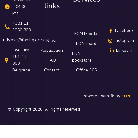
links
– 04:00
PM
+381 11
3950 808
Facebook
FON Moodle
study.bsc@fon.bg.ac.rs
News
Instagram
FONBoard
Јove Ilića
Application
LinkedIn
FON
154, 11
FAQ
bookstore
000
Belgrade
Contact
Office 365
Powered with 🧡 by
FON
© Copyright 2026, All rights reserved