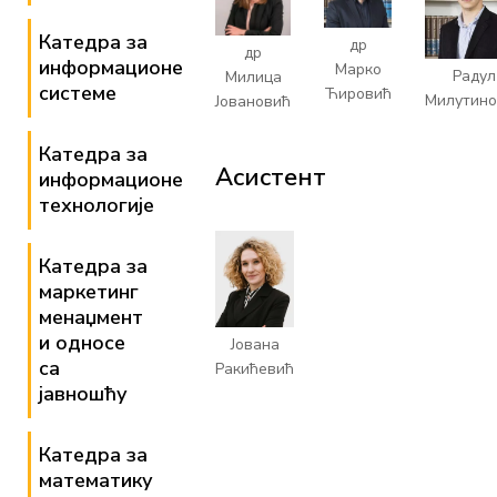
Катедра за
др
др
информационе
Марко
Радул
Милица
системе
Ћировић
Милутин
Јовановић
Катедра за
Асистент
информационе
технологије
Катедра за
маркетинг
менаџмент
и односе
Јована
са
Ракићевић
јавношћу
Катедра за
математику