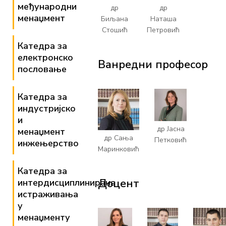
међународни
др
др
менаџмент
Биљана
Наташа
Стошић
Петровић
Катедра за
електронско
Ванредни професор
пословање
Катедра за
индустријско
и
др Јасна
менаџмент
др Сања
Петковић
инжењерство
Маринковић
Катедра за
Доцент
интердисциплинирана
истраживања
у
менаџменту