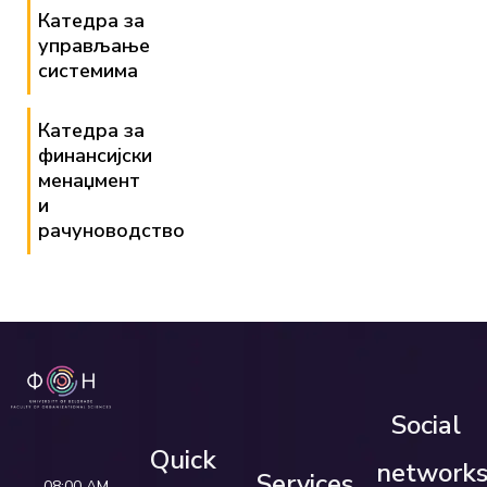
Катедра за
управљање
системима
Катедра за
финансијски
менаџмент
и
рачуноводство
Social
Quick
network
Services
08:00 AM