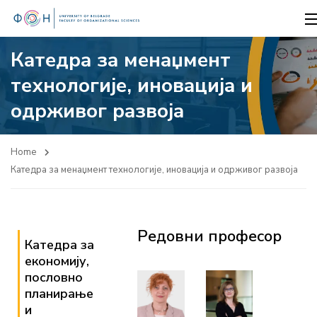
Катедра за менаџмент
технологије, иновација и
одрживог развоја
Home
Катедра за менаџмент технологије, иновација и одрживог развоја
Редовни професор
Катедра за
економију,
пословно
планирање
и