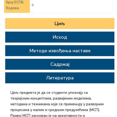
Број ЕСПБ
4
бодова
Циљ
Исход
Методе извођења наставе
Садржај
Литература
Циљ предмета је да се студенти упознају са
теоријским концептима, развијеним моделима,
методама и техникама које се примењују у развојним
процесима у малим и средњим предузећима (МСП).
Развој МСП заснован је на креативности и