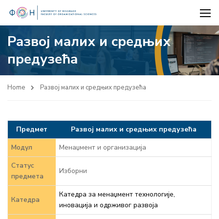
Развој малих и средњих
предузећа
Home
Развој малих и средњих предузећа
Предмет
Развој малих и средњих предузећа
Модул
Менаџмент и организација
Статус
Изборни
предмета
Катедра за менаџмент технологије,
Катедра
иновација и одрживог развоја