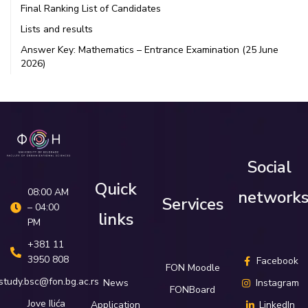
Final Ranking List of Candidates
Lists and results
Answer Key: Mathematics – Entrance Examination (25 June
2026)
Social
Quick
08:00 AM
network
Services
– 04:00
links
PM
+381 11
3950 808
Facebook
FON Moodle
study.bsc@fon.bg.ac.rs
News
Instagram
FONBoard
Јove Ilića
Application
LinkedIn