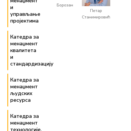
менаџмент
Борозан
и
Петар
управљање
Станимировић
пројектима
Катедра за
менаџмент
квалитета
и
стандардизацију
Катедра за
менаџмент
људских
ресурса
Катедра за
менаџмент
технологије,