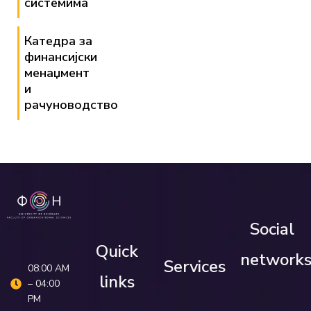
системима
Катедра за
финансијски
менаџмент
и
рачуноводство
Social
Quick
network
Services
08:00 AM
links
– 04:00
PM