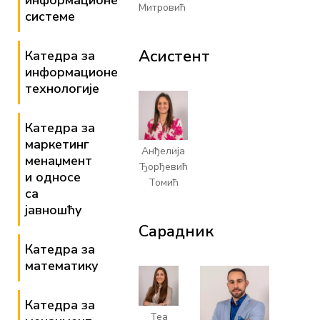
информационе
Митровић
системе
Асистент
Катедра за
информационе
технологије
Катедра за
маркетинг
Анђелија
менаџмент
Ђорђевић
и односе
Томић
са
јавношћу
Сарадник
Катедра за
математику
Катедра за
Теа