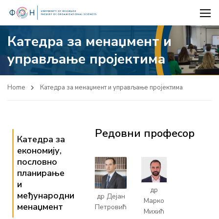
Катедра за менаџмент и
управљање пројектима
Home
Катедра за менаџмент и управљање пројектима
Редовни професор
Катедра за
економију,
пословно
планирање
и
др
међународни
др Дејан
Марко
менаџмент
Петровић
Михић