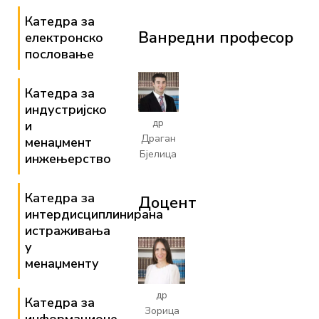
Катедра за
Ванредни професор
електронско
пословање
Катедра за
индустријско
др
и
Драган
менаџмент
Бјелица
инжењерство
Катедра за
Доцент
интердисциплинирана
истраживања
у
менаџменту
др
Катедра за
Зорица