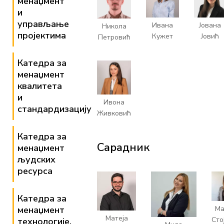
менаџмент
и
управљање
Ивана
Јована
Никола
пројектима
Кужет
Јовић
Петровић
Катедра за
менаџмент
квалитета
и
Ивона
стандардизацију
Живковић
Катедра за
Сарадник
менаџмент
људских
ресурса
Катедра за
менаџмент
Ма
Матеја
Сто
технологије,