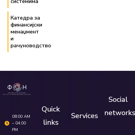
системима
Катедра за
финансијски
менаџмент
и
рачуноводство
Social
Quick
network
Services
08:00 AM
links
– 04:00
PM