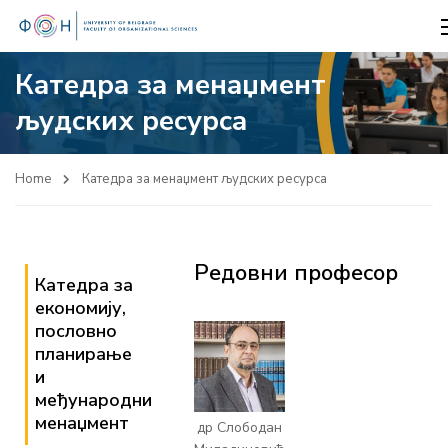
Катедра за менаџмент
људских ресурса
Home
Катедра за менаџмент људских ресурса
Редовни професор
Катедра за
економију,
пословно
планирање
и
међународни
менаџмент
др Слободан