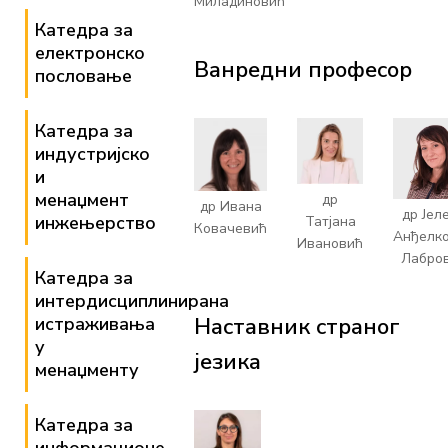
Миладиновић
Катедра за
електронско
Ванредни професор
пословање
Катедра за
индустријско
и
менаџмент
др
др Ивана
др Јел
инжењерство
Татјана
Ковачевић
Анђелк
Ивановић
Лабро
Катедра за
интердисциплинирана
истраживања
Наставник страног
у
језика
менаџменту
Катедра за