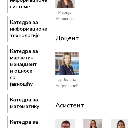
информационе
системе
Марија
Мершник
Катедра за
информационе
технологије
Доцент
Катедра за
маркетинг
менаџмент
и односе
са
др Јелена
јавношћу
Анђелковић
Катедра за
Асистент
математику
Катедра за