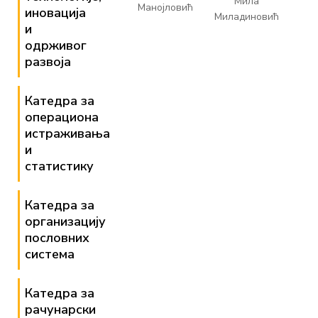
Мила
Манојловић
иновација
Миладиновић
и
одрживог
развоја
Катедра за
операциона
истраживања
и
статистику
Катедра за
организацију
пословних
система
Катедра за
рачунарски