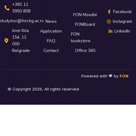
+381 11
3950 808
Facebook
FON Moodle
study.bsc@fon.bg.ac.rs
News
Instagram
FONBoard
Јove Ilića
Application
LinkedIn
FON
154, 11
FAQ
bookstore
000
Belgrade
Contact
Office 365
Powered with 🧡 by
FON
© Copyright 2026, All rights reserved